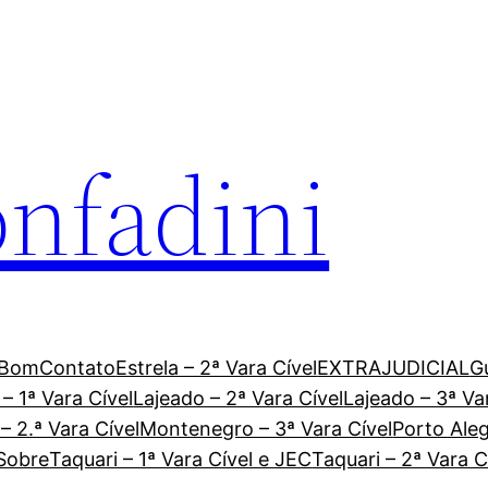
onfadini
 Bom
Contato
Estrela – 2ª Vara Cível
EXTRAJUDICIAL
G
– 1ª Vara Cível
Lajeado – 2ª Vara Cível
Lajeado – 3ª Va
 2.ª Vara Cível
Montenegro – 3ª Vara Cível
Porto Ale
Sobre
Taquari – 1ª Vara Cível e JEC
Taquari – 2ª Vara C