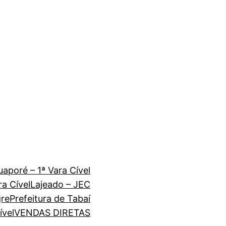
uaporé – 1ª Vara Cível
ra Cível
Lajeado – JEC
gre
Prefeitura de Tabaí
ível
VENDAS DIRETAS