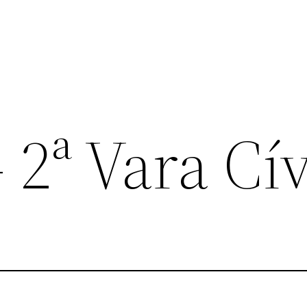
 2ª Vara Cív